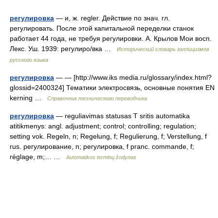
регулировка
— и, ж. regler. Действие по знач. гл.
регулировать. После этой капитальной переделки станок
работает 44 года, не требуя регулировки. А. Крылов Мои восп.
Лекс. Уш. 1939: регулиро/вка …
Исторический словарь галлицизмов
русского языка
регулировка
— — [http://www.iks media.ru/glossary/index.html?
glossid=2400324] Тематики электросвязь, основные понятия EN
kerning …
Справочник технического переводчика
регулировка
— reguliavimas statusas T sritis automatika
atitikmenys: angl. adjustment; control; controlling; regulation;
setting vok. Regeln, n; Regelung, f; Regulierung, f; Verstellung, f
rus. регулирование, n; регулировка, f pranc. commande, f;
réglage, m;… …
Automatikos terminų žodynas