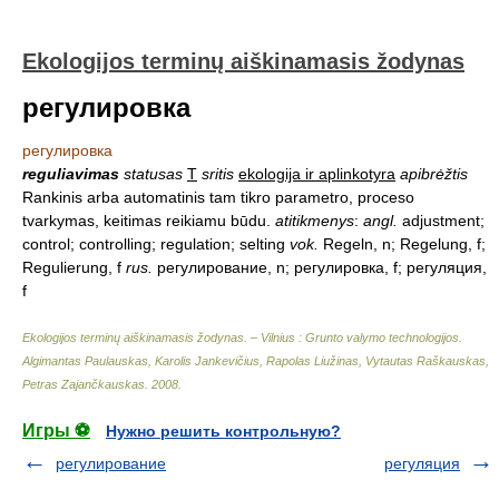
Ekologijos terminų aiškinamasis žodynas
регулировка
регулировка
reguliavimas
statusas
T
sritis
ekologija ir aplinkotyra
apibrėžtis
Rankinis arba automatinis tam tikro parametro, proceso
tvarkymas, keitimas reikiamu būdu.
atitikmenys
:
angl.
adjustment;
control; controlling; regulation; selting
vok.
Regeln, n; Regelung, f;
Regulierung, f
rus.
регулирование, n; регулировка, f; регуляция,
f
Ekologijos terminų aiškinamasis žodynas. – Vilnius : Grunto valymo technologijos
.
Algimantas Paulauskas, Karolis Jankevičius, Rapolas Liužinas, Vytautas Raškauskas,
Petras Zajančkauskas
.
2008
.
Игры ⚽
Нужно решить контрольную?
регулирование
регуляция