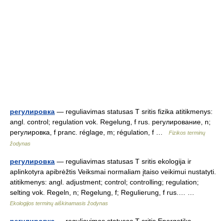
регулировка
— reguliavimas statusas T sritis fizika atitikmenys:
angl. control; regulation vok. Regelung, f rus. регулирование, n;
регулировка, f pranc. réglage, m; régulation, f …
Fizikos terminų
žodynas
регулировка
— reguliavimas statusas T sritis ekologija ir
aplinkotyra apibrėžtis Veiksmai normaliam įtaiso veikimui nustatyti.
atitikmenys: angl. adjustment; control; controlling; regulation;
selting vok. Regeln, n; Regelung, f; Regulierung, f rus.… …
Ekologijos terminų aiškinamasis žodynas