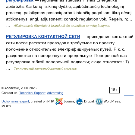
регулировка
— reguliavimas statusas T sritis Energetika
apibrėžtis Kai kurių fizikinių dydžių, apibūdinančių technologinį
procesą, palaikymas pastovių arba kintančių pagal tam tikrą dėsnį.
atitikmenys: angl. adjustment; control; regulation vok. Regeln, n;…
…
Aiškinamasis šiluminės ir branduolinės technikos terminų žodynas
РЕГУЛИРОВКА КОНТАКТНОЙ СЕТИ
— приведение контактной
сети после раскатки проводов в требуемое по проекту
положение относительно электрифицируемых путей. Р. к. с.
разделяется на поперечную и продольную. Поперечной наз.
регулировка гибкой поперечной подвески; сюда относятся: 1)…
…
Технический железнодорожный словарь
© Academic, 2000-2026
18+
Contact us:
Technical Support
,
Advertising
Dictionaries export
, created on PHP,
Joomla,
Drupal,
WordPress,
MODx.